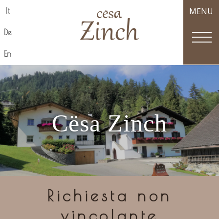
MENU
It
De
En
Cësa Zinch
Richiesta non
vincolante