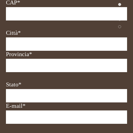
CAP*
Città*
Provincia*
Stato*
E-mail*