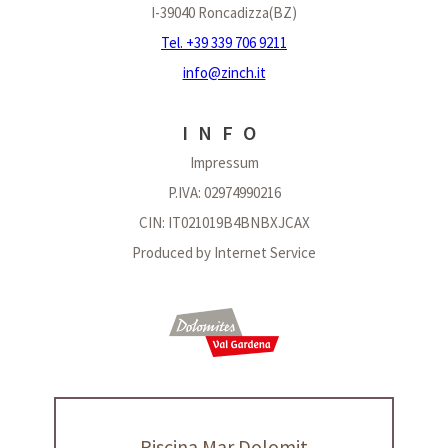
I-39040 Roncadizza(BZ)
Tel. +39 339 706 9211
info@zinch.it
INFO
Impressum
P.IVA: 02974990216
CIN: IT021019B4BNBXJCAX
Produced by
Internet Service
Piscina Mar Dolomit